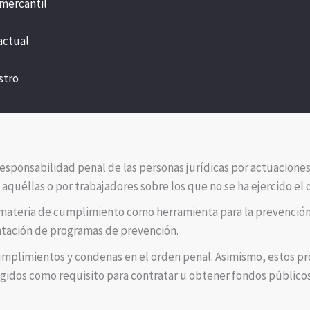
 mercantil
actual
stro
 responsabilidad penal de las personas jurídicas por actuacione
aquéllas o por trabajadores sobre los que no se ha ejercido el 
 materia de cumplimiento como herramienta para la prevención,
antación de programas de prevención.
cumplimientos
y condenas en el orden penal. Asimismo, estos p
igidos como requisito para contratar u obtener fondos públicos 