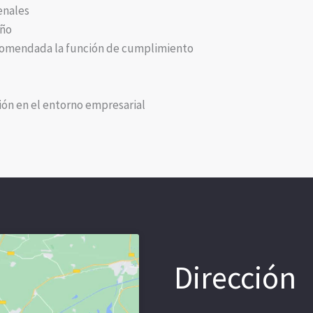
enales
eño
ncomendada la función de cumplimiento
ión en el entorno empresarial
Dirección